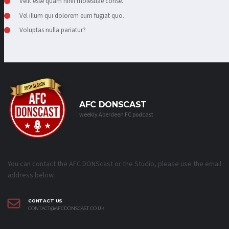
Velit esse quam nihil molestiae conse.
Vel illum qui dolorem eum fugiat quo.
Voluptas nulla pariatur?
AFC DONSCAST
weekly Aberdeen FC podcast
You can contact the AFC DONScast or the Studio, please use the email
address below.
CONTACT US
CONTACT@AFCDONSCAST.CO.UK